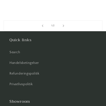
af
1
/
2
Quick links
Search
Handelsbetingelser
Refunderingspolitik
Privatlivspolitik
Showroom