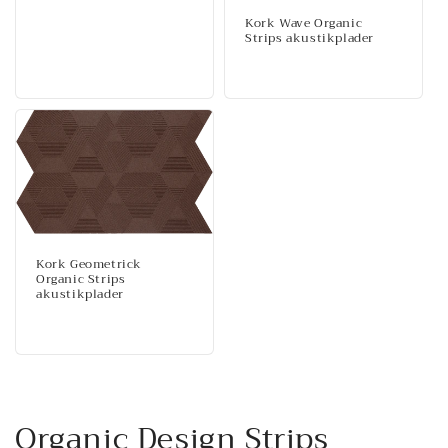
Kork Wave Organic
Strips akustikplader
Normalpris
Kork Geometrick
Organic Strips
akustikplader
Normalpris
K
Organic Design Strips