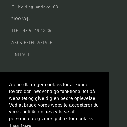
Gl. Kolding landevej 60
7100 Vejle
TLF: +45 52 19 42 35
ÅBEN EFTER AFTALE
FIND VEJ
Facebook
Instagram
Archo.dk bruger cookies for at kunne
levere den nødvendige funktionalitet på
websitet og give dig en bedre oplevelse.
Land/område
Ved at bruge vores website accepterer du
vores politik om beskyttelse af
Danmark (DKK kr.)
persondata og vores politik for cookies.
Læs Mere