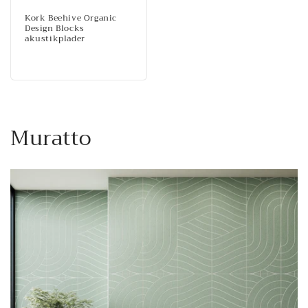
Kork Beehive Organic
Design Blocks
akustikplader
Normalpris
K
Muratto
o
l
l
e
k
t