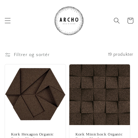
Gå til
indhold
Indkøbsk
Filtrer og sortér
19 produkter
Kork Hexagon Organic
Kork Minichock Organic