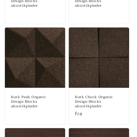
Design Blocks
Design Blocks
akustikplader
akustikplader
Normalpris
Normalpris
Kork Peak Organic
Kork Chock Organic
Design Blocks
Design Blocks
akustikplader
akustikplader
Normalpris
Normalpris
Fra