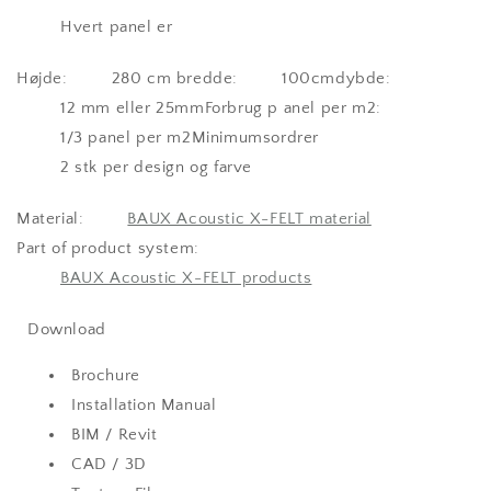
Hvert panel er
Højde:
280 cm
bredde:
100cm
dybde:
12 mm eller 25mm
Forbrug p anel per m2:
1/3 panel per m2
Minimumsordrer
2 stk per design og farve
Material:
BAUX Acoustic X-FELT material
Part of product system:
BAUX Acoustic X-FELT products
Download
Brochure
Installation Manual
BIM / Revit
CAD / 3D