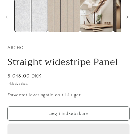
i
ARCHO
Straight widestripe Panel
Normalpris
6.048,00 DKK
Inklusive skat.
Forventet leveringstid op til 4 uger
Læg i indkøbskurv